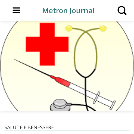
Open main menu
Metron Journal
Open s
SALUTE E BENESSERE