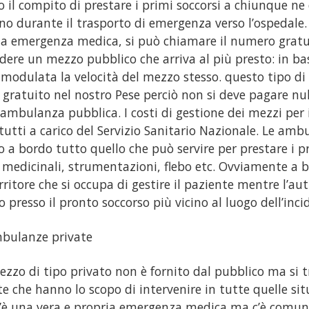
 il compito di prestare i primi soccorsi a chiunque ne
no durante il trasporto di emergenza verso l’ospedale.
na emergenza medica, si può chiamare il numero gratu
edere un mezzo pubblico che arriva al più presto: in bas
 modulata la velocità del mezzo stesso. questo tipo di 
 gratuito nel nostro Pese perciò non si deve pagare nul
’ambulanza pubblica. I costi di gestione dei mezzi per 
tutti a carico del Servizio Sanitario Nazionale. Le am
 a bordo tutto quello che può servire per prestare i pr
medicinali, strumentazioni, flebo etc. Ovviamente a b
rritore che si occupa di gestire il paziente mentre l’aut
 presso il pronto soccorso più vicino al luogo dell’inci
bulanze private
zzo di tipo privato non è fornito dal pubblico ma si t
te che hanno lo scopo di intervenire in tutte quelle sit
’è una vera e propria emergenza medica ma c’è comun