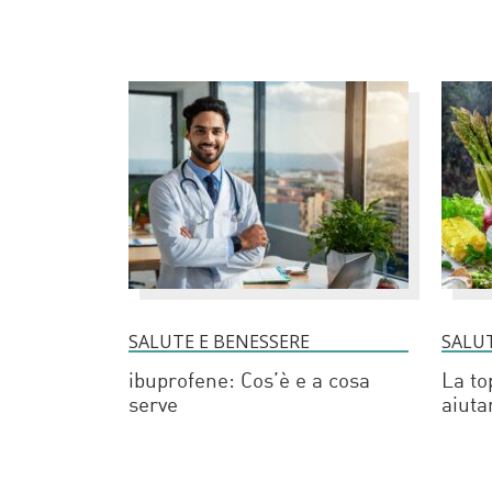
SALUTE E BENESSERE
SALUT
ibuprofene: Cos’è e a cosa
La top
serve
aiuta