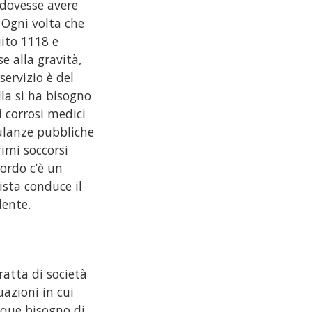
 dovesse avere
 Ogni volta che
ito 1118 e
e alla gravità,
servizio è del
la si ha bisogno
i corrosi medici
bulanze pubbliche
imi soccorsi
ordo c’è un
ista conduce il
dente.
ratta di società
uazioni in cui
que bisogno di