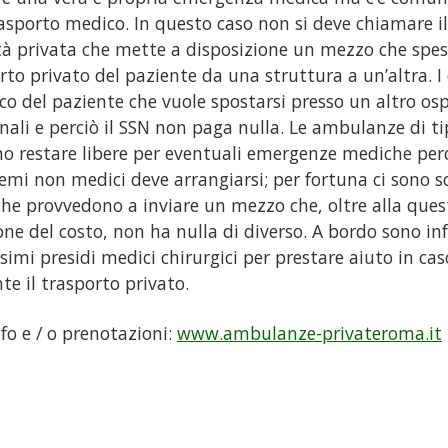
asporto medico. In questo caso non si deve chiamare i
tà privata che mette a disposizione un mezzo che spess
rto privato del paziente da una struttura a un’altra. I 
ico del paziente che vuole spostarsi presso un altro os
nali e perciò il SSN non paga nulla. Le ambulanze di t
o restare libere per eventuali emergenze mediche perc
emi non medici deve arrangiarsi; per fortuna ci sono s
che provvedono a inviare un mezzo che, oltre alla ques
one del costo, non ha nulla di diverso. A bordo sono inf
imi presidi medici chirurgici per prestare aiuto in cas
te il trasporto privato.
nfo e / o prenotazioni:
www.ambulanze-privateroma.it