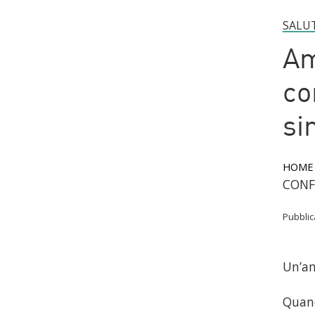
SALUT
Am
co
si
HOME
CONF
Pubbli
Un’a
Quand