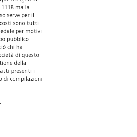
l 1118 ma la
o serve per il
costi sono tutti
pedale per motivi
ipo pubblico
iò chi ha
ocietà di questo
tione della
atti presenti i
o di compilazioni
.