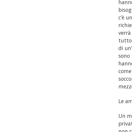
hanno
bisog
c’è u
richi
verrà
tutto
di un
sono 
hanno
come 
socco
mezzo
Le am
Un me
priva
non c