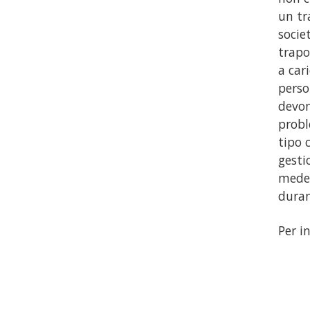
un tr
socie
trapo
a car
perso
devon
probl
tipo 
gesti
medes
duran
Per i