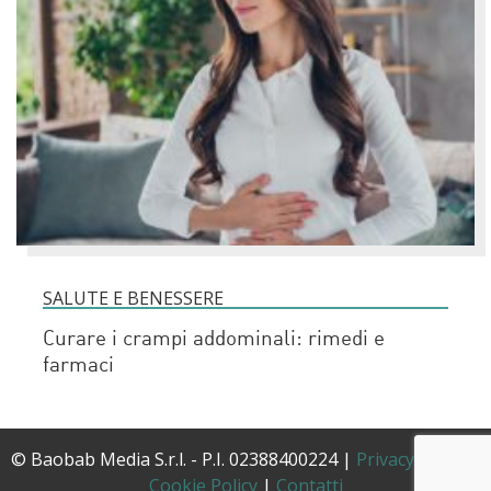
SALUTE E BENESSERE
Curare i crampi addominali: rimedi e
farmaci
© Baobab Media S.r.l. - P.I. 02388400224 |
Privacy Policy
|
Cookie Policy
|
Contatti