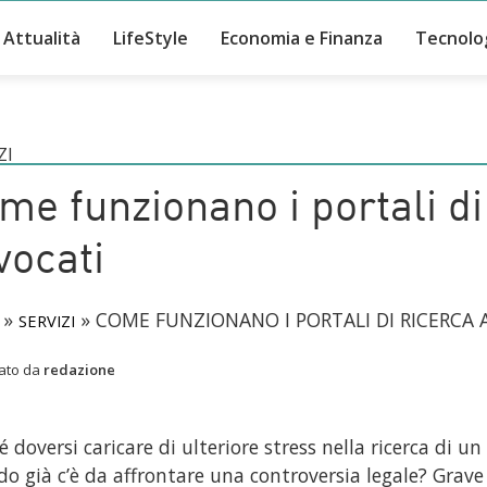
Attualità
LifeStyle
Economia e Finanza
Tecnolo
ZI
me funzionano i portali di
vocati
»
»
COME FUNZIONANO I PORTALI DI RICERCA 
SERVIZI
cato da
redazione
é doversi caricare di ulteriore stress nella ricerca di u
o già c’è da affrontare una controversia legale? Grave