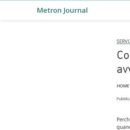
Metron Journal
SERVI
Co
av
HOME
Pubbli
Perch
quand