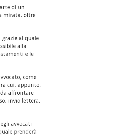
parte di un
a mirata, oltre
, grazie al quale
ssibile alla
ostamenti e le
 avvocato, come
tra cui, appunto,
o da affrontare
o, invio lettera,
degli avvocati
 quale prenderà