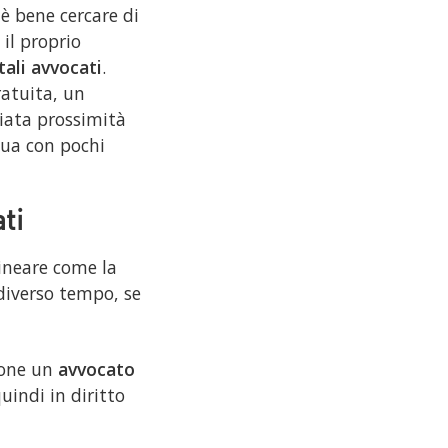
è bene cercare di
il proprio
tali avvocati
.
ratuita, un
diata prossimità
ttua con pochi
ati
ineare come la
 diverso tempo, se
ione un
avvocato
quindi in diritto