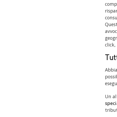
compo
rispa
consu
Quest
avvoc
geogr
click
Tutt
Abbia
possi
esegu
Un al
speci
tribu