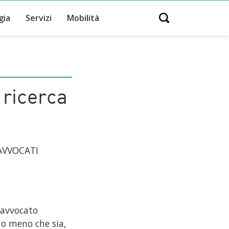
gia
Servizi
Mobilità
Open search
 ricerca
AVVOCATI
n avvocato
 o meno che sia,