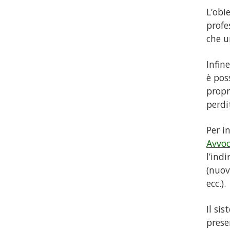
L’obi
profe
che u
Infin
è pos
propr
perdi
Per i
Avvoc
l’indi
(nuov
ecc.).
Il si
prese