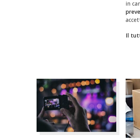
in ca
preve
accet
Il tu