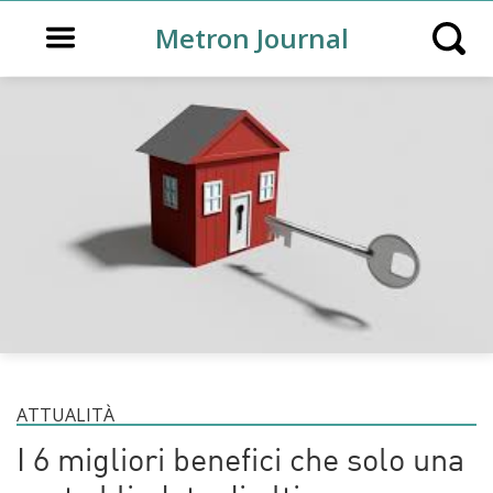
Open main menu
Metron Journal
Open s
ATTUALITÀ
I 6 migliori benefici che solo una