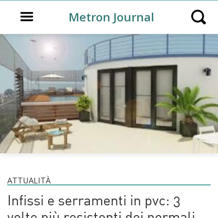
Open main menu
Metron Journal
Open s
ATTUALITÀ
Infissi e serramenti in pvc: 3