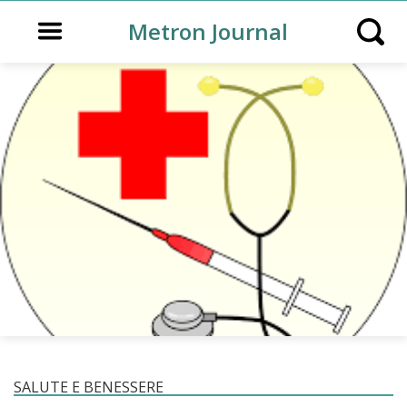
Open main menu
Metron Journal
Open s
SALUTE E BENESSERE