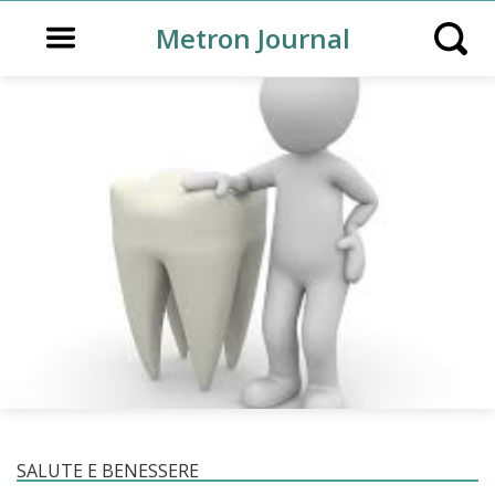
Open main menu
Metron Journal
Open s
SALUTE E BENESSERE