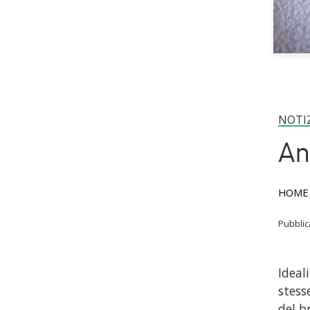
NOTI
An
HOME
Pubbli
Ideal
stess
del b