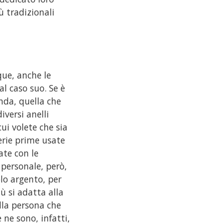
ù tradizionali
nque, anche le
al caso suo. Se è
enda, quella che
iversi anelli
cui volete che sia
terie prime usate
ate con le
 personale, però,
olo argento, per
ù si adatta alla
ella persona che
e ne sono, infatti,