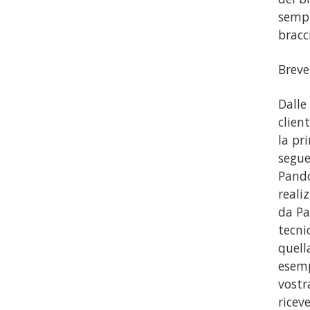
sempr
bracci
Breve
Dalle
clien
la pr
segue
Pando
reali
da Pa
tecni
quell
esemp
vostr
riceve