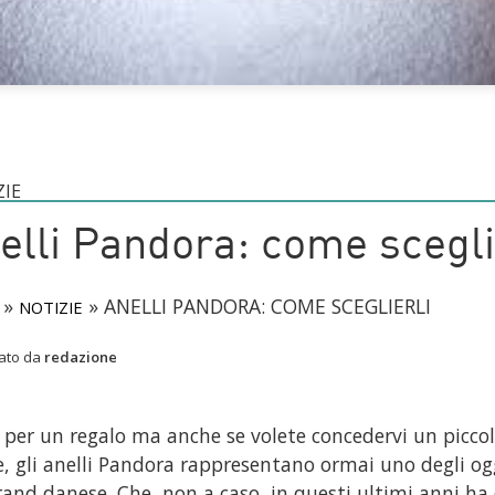
ZIE
elli Pandora: come scegli
»
»
ANELLI PANDORA: COME SCEGLIERLI
NOTIZIE
cato da
redazione
i per un regalo ma anche se volete concedervi un piccol
e, gli anelli Pandora rappresentano ormai uno degli og
rand danese. Che, non a caso, in questi ultimi anni ha