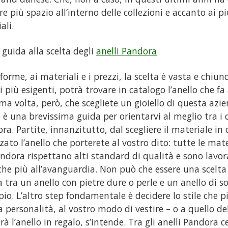
e più spazio all’interno delle collezioni e accanto ai pi
ali.
 guida alla scelta degli
anelli Pandora
 forme, ai materiali e i prezzi, la scelta è vasta e chiu
ti più esigenti, potrà trovare in catalogo l’anello che fa 
ima volta, però, che scegliete un gioiello di questa azi
 è una brevissima guida per orientarvi al meglio tra i d
ra. Partite, innanzitutto, dal scegliere il materiale in 
zzato l’anello che porterete al vostro dito: tutte le ma
ndora rispettano alti standard di qualità e sono lavor
che più all’avanguardia. Non può che essere una scelta
a tra un anello con pietre dure o perle e un anello di s
io. L’altro step fondamentale è decidere lo stile che pi
a personalità, al vostro modo di vestire – o a quello d
rà l’anello in regalo, s’intende. Tra gli anelli Pandora c