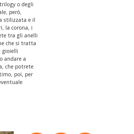
trilogy o degli
ale, però,
stilizzata e il
, la corona, i
e tra gli anelli
e che si tratta
gioielli
no andare a
a, che potrete
timo, poi, per
’eventuale