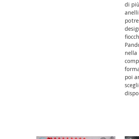
di pi
anell
potre
desig
fiocc
Pando
nella
compo
forma
poi a
scegl
dispo