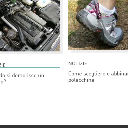
NOTIZIE
ZIE
Come scegliere e abbina
o si demolisce un
polacchine
lo?