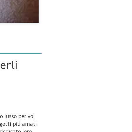
erli
o lusso per voi
getti più amati
 dedicato loro