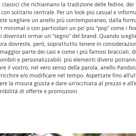
ù classici che richiamano la tradizione delle fedine, dei 
i con solitario centrale. Per un look più casual e inform
ste scegliere un anello più contemporaneo, dalla forma 
n minimal o con particolari un po’ più “pop” come i fiori
hi diventati ormai un “segno” del brand. Quando scegliet
ra dovreste, però, soprattutto tenere in considerazion
 maggior parte dei casi e come i più famosi bracciali, di 
nibili e personalizzabili: più elementi diversi potran
re il vostro, nel vero senso della parola, anello Pandor
rricchire e/o modificare nel tempo. Aspettate fino all’ul
iere la misura giusta e dare un’occhiata al prezzo e all
nibilità di offerte e promozioni.