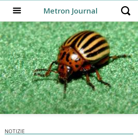
Open main menu
Metron Journal
Open s
NOTIZIE