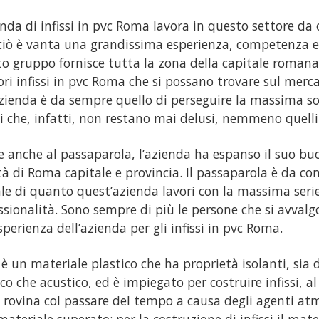
enda di infissi in pvc Roma lavora in questo settore da
ciò è vanta una grandissima esperienza, competenza e 
o gruppo fornisce tutta la zona della capitale romana 
ori infissi in pvc Roma che si possano trovare sul merca
azienda è da sempre quello di perseguire la massima s
ti che, infatti, non restano mai delusi, nemmeno quelli 
e anche al passaparola, l’azienda ha espanso il suo b
ttà di Roma capitale e provincia. Il passaparola è da co
le di quanto quest’azienda lavori con la massima seri
ssionalità. Sono sempre di più le persone che si avvalgo
esperienza dell’azienda per gli infissi in pvc Roma.
c è un materiale plastico che ha proprietà isolanti, sia 
co che acustico, ed è impiegato per costruire infissi, a
i rovina col passare del tempo a causa degli agenti atmo