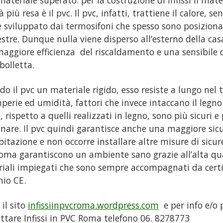
materiale superato: per la costruzione di infissi il mate
 più resa è il pvc. Il pvc, infatti, trattiene il calore, se
e sviluppato dai termosifoni che spesso sono posiziona
nestre. Dunque nulla viene disperso all’esterno della cas
aggiore efficienza del riscaldamento e una sensibile
bolletta.
do il pvc un materiale rigido, esso resiste a lungo nel
perie ed umidità, fattori che invece intaccano il legno. 
rispetto a quelli realizzati in legno, sono più sicuri e p
inare. Il pvc quindi garantisce anche una maggiore sic
abitazione e non occorre installare altre misure di sicurez
oma garantiscono un ambiente sano grazie all’alta qua
iali impiegati che sono sempre accompagnati da certi
io CE.
 il sito
infissiinpvcroma.wordpress.com
e per info e/o 
ttare Infissi in PVC Roma telefono 06. 8278773