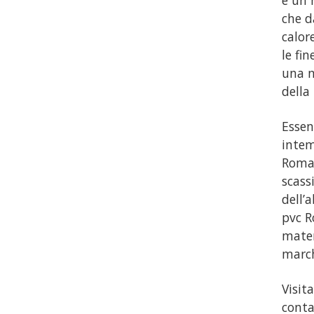
è un 
che dà
calor
le fi
una m
della 
Essen
intem
Roma, 
scass
dell’
pvc R
mater
march
Visita
conta