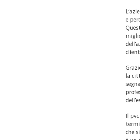
L’azi
e per
Quest
migli
dell’
clien
Grazi
la ci
segna
profe
dell’
Il pv
termi
che s