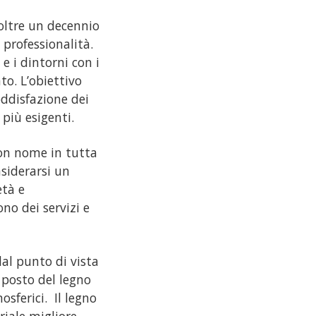
 oltre un decennio
professionalità.
e i dintorni con i
to. L’obiettivo
oddisfazione dei
più esigenti.
uon nome in tutta
nsiderarsi un
età e
no dei servizi e
dal punto di vista
l posto del legno
sferici. Il legno