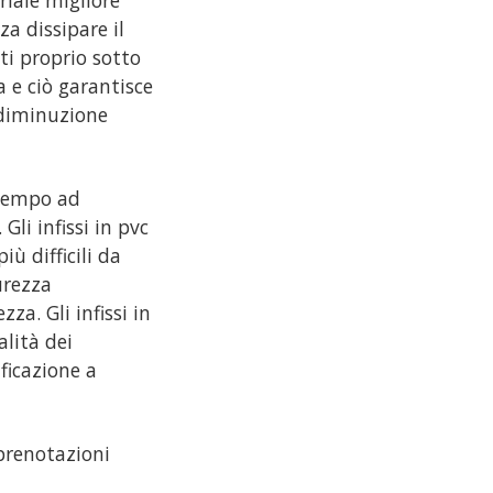
riale migliore
nza dissipare il
ti proprio sotto
a e ciò garantisce
 diminuzione
 tempo ad
Gli infissi in pvc
iù difficili da
urezza
za. Gli infissi in
lità dei
ficazione a
prenotazioni