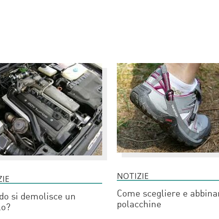
NOTIZIE
ZIE
Come scegliere e abbina
o si demolisce un
polacchine
lo?