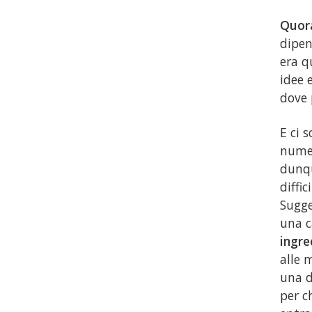
Quor
dipen
era q
idee 
dove 
E ci 
numer
dunq
diffi
Sugge
una c
ingre
alle 
una d
per ch