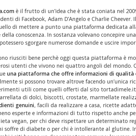
a.com
è il frutto di un’idea che è stata coniata nel 20
denti di Facebook, Adam D’Angelo e Charlie Cheever. Il
uello di mettere a punto una piattaforma dedicata alla
e della conoscenza. In sostanza volevano concepire un
potessero sgorgare numerose domande e uscire import
sono riusciti bene perchè oggi questa piattaforma è m
osi utenti che vivono nei quattro angoli del mondo.
ue
una piattaforma che offre informazioni di qualità
cilmente si possono trovare altrove facendo un’unica ric
rimenti utili come quelli offerti dal sito tortadimele.
arrellata di dolci, biscotti, crostate, marmellate reali
dienti genuini
, facili da realizzare a casa, ricette adatt
meno esperte e informazioni di tutto rispetto anche per
ieta vegan, per chi deve rispettare un determinato re
i soffre di diabete o per chi è intollerante al glutine. I