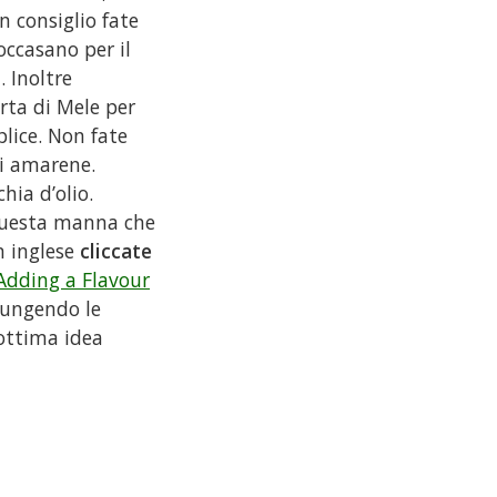
un consiglio fate
ccasano per il
 Inoltre
orta di Mele per
lice. Non fate
i amarene.
hia d’olio.
 questa manna che
n inglese
cliccate
Adding a Flavour
iungendo le
’ottima idea