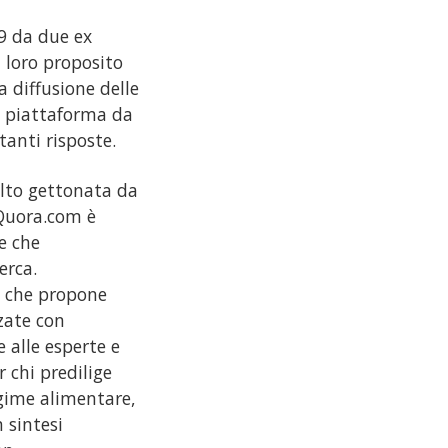
09 da due ex
 loro proposito
 diffusione delle
a piattaforma da
anti risposte.
olto gettonata da
 Quora.com è
e che
erca.
it che propone
zzate con
e alle esperte e
 chi predilige
gime alimentare,
n sintesi