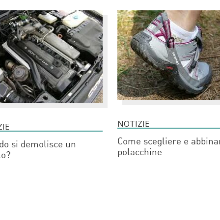
NOTIZIE
ZIE
Come scegliere e abbina
o si demolisce un
polacchine
lo?