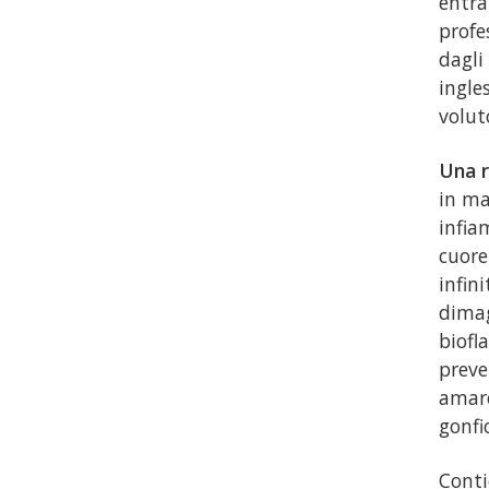
entra
profe
dagli
ingle
volut
Una r
in ma
infia
cuore
infin
dimag
biofl
preve
amare
gonfi
Conti