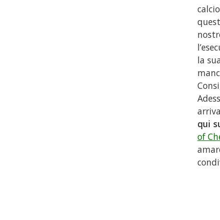
calcio
quest
nostr
l’ese
la su
manca
Consi
Adess
arriv
qui s
of Ch
amare
condi