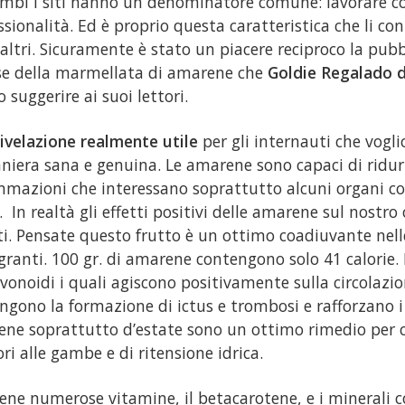
mbi i siti hanno un denominatore comune: lavorare c
ssionalità. Ed è proprio questa caratteristica che li co
 altri. Sicuramente è stato un piacere reciproco la pubb
se della marmellata di amarene che
Goldie Regalado
d
o suggerire ai suoi lettori.
ivelazione realmente utile
per gli internauti che vogl
niera sana e genuina. Le amarene sono capaci di ridur
mmazioni che interessano soprattutto alcuni organi com
. In realtà gli effetti positivi delle amarene sul nostr
iti. Pensate questo frutto è un ottimo coadiuvante nell
ranti. 100 gr. di amarene contengono solo 41 calorie. E
avonoidi i quali agiscono positivamente sulla circolazi
ngono la formazione di ictus e trombosi e rafforzano i c
ne soprattutto d’estate sono un ottimo rimedio per ch
ori alle gambe e di ritensione idrica.
ene numerose vitamine, il betacarotene, e i minerali com