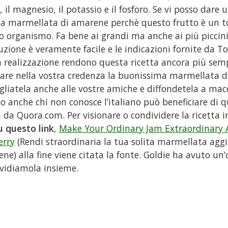
, il magnesio, il potassio e il fosforo. Se vi posso dare 
a marmellata di amarene perchè questo frutto è un to
o organismo. Fa bene ai grandi ma anche ai più piccini.
cuzione è veramente facile e le indicazioni fornite da T
a realizzazione rendono questa ricetta ancora più semp
re nella vostra credenza la buonissima marmellata d
gliatela anche alle vostre amiche e diffondetela a macc
o anche chi non conosce l’italiano può beneficiare di
a da Quora.com. Per visionare o condividere la ricetta i
u questo link
,
Make Your Ordinary Jam Extraordinary 
erry
(Rendi straordinaria la tua solita marmellata agg
ne) alla fine viene citata la fonte. Goldie ha avuto un
vidiamola insieme.