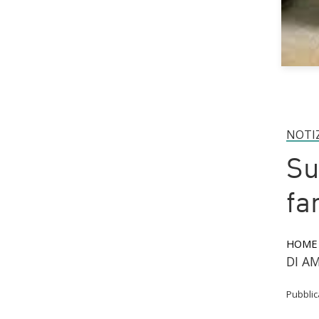
NOTI
Su
fa
HOME
DI A
Pubbli