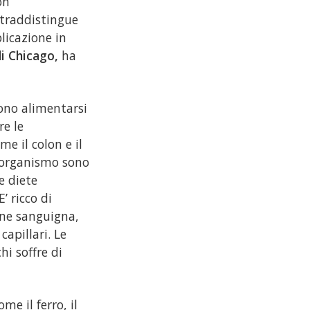
on
ntraddistingue
licazione in
i Chicago,
ha
iono alimentarsi
re le
e il colon e il
o organismo sono
e diete
’ ricco di
one sanguigna,
apillari. Le
i soffre di
e il ferro, il