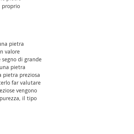
l proprio
una pietra
un valore
 segno di grande
 una pietra
a pietra preziosa
erlo far valutare
preziose vengono
purezza, il tipo