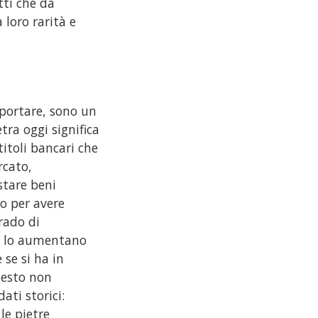
tti che da
loro rarità e
 portare, sono un
tra oggi significa
itoli bancari che
rcato,
stare beni
o per avere
rado di
zi lo aumentano
 se si ha in
uesto non
ati storici:
le pietre