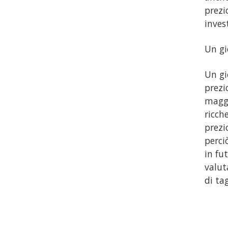
prezio
inves
Un gi
Un gi
prezi
maggi
ricch
prezi
perci
in fu
valut
di tag