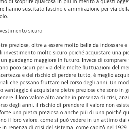
mo di scoprire qualcosa in più in merito a questi ogge
e hanno suscitato fascino e ammirazione per via della 
olo.
vestimento sicuro
etre preziose, oltre a essere molto belle da indossare e
di investimento molto sicuro poiché acquistare una pie
 un guadagno maggiore in futuro. Invece di comprare t
tano poco sicuri per via delle molte fluttuazioni del me
incertezza e del rischio di perdere tutto, è meglio acqui
iali che possano fruttare nel corso degli anni. Un mod
o vantaggio è acquistare pietre preziose che sono in g
nere il loro valore alto anche in presenza di crisi, an
rso degli anni. il rischio di prendere il valore non esiste
forte una pietra preziosa o anche più di una poiché q
no il loro valore, come si può vedere in un attimo dai d
 in repenza di crisi del sistema, come capitò nel 1929, 