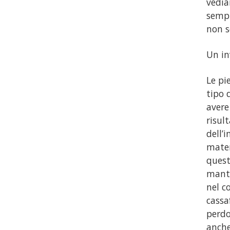
vedia
sempr
non s
Un in
Le pi
tipo 
avere
risul
dell’
mater
quest
mante
nel co
cassa
perdo
anche