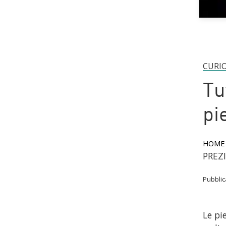
CURI
Tu
pi
HOME
PREZ
Pubbli
Le pi