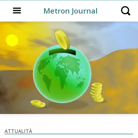
Open main menu
Metron Journal
Open s
ATTUALITÀ