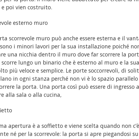
 e poi vien costruito.
evole esterno muro
rta scorrevole muro può anche essere esterna e il vanta
 sono i minori lavori per la sua installazione poiché no
are una nicchia dentro il muro dove far scorrere la porta
 scorre lungo un binario che è esterno al muro e la sua
lto più veloce e semplice. Le porte soccorrevoli, di solit
llano in ogni stanza perché non vi è lo spazio parallelo 
correre la porta. Una porta così può essere di ingresso 
e alla sala o alla cucina,
fietto
ima apertura è a soffietto e viene scelta quando non c’
nte né per la scorrevole: la porta si apre piegandosi su 