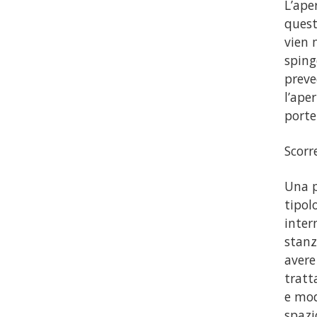
L’ape
quest
vien 
sping
preve
l’ape
porte
Scorr
Una p
tipol
inter
stanz
avere
tratt
e mod
spazi