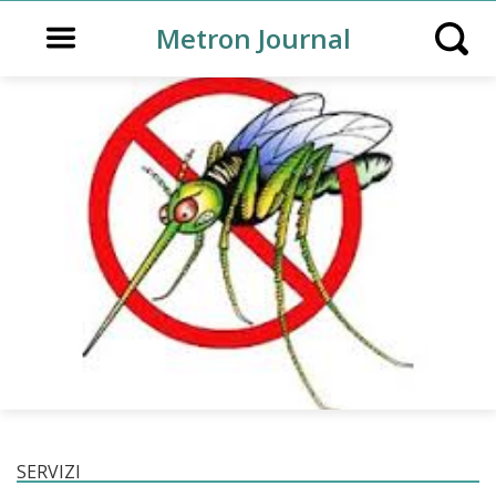
Open main menu
Metron Journal
Open s
SERVIZI