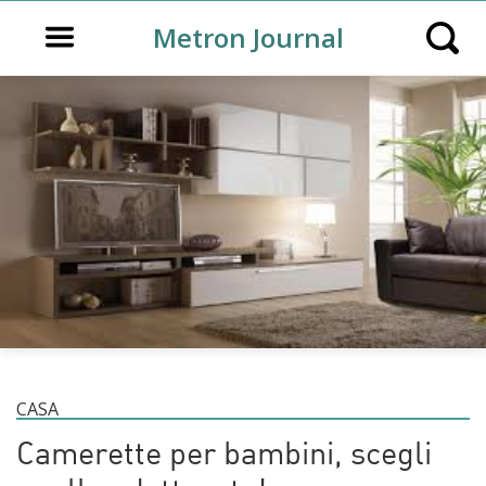
Open main menu
Metron Journal
Open s
CASA
Camerette per bambini, scegli