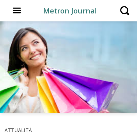
Open main menu
Metron Journal
Open s
ATTUALITÀ