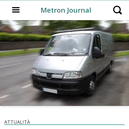
Open main menu
Metron Journal
Open s
ATTUALITÀ