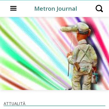
Open main menu
Metron Journal
Open s
ATTUALITÀ