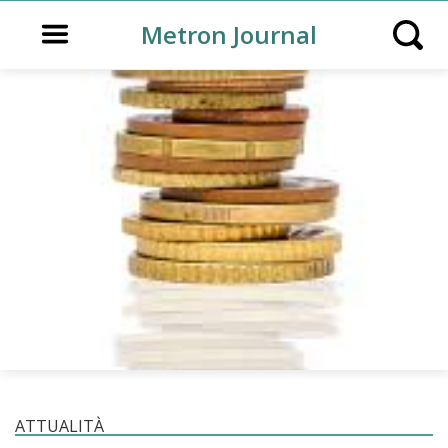
Open main menu
Metron Journal
Open s
ATTUALITÀ