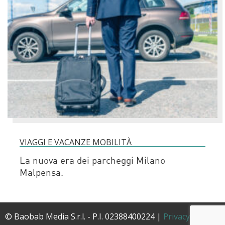
VIAGGI E VACANZE MOBILITÀ
La nuova era dei parcheggi Milano
Malpensa.
© Baobab Media S.r.l. - P.I. 02388400224 |
Privacy Policy
|