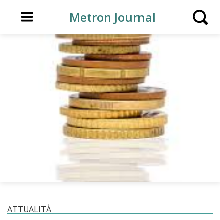
Open main menu
Metron Journal
Open s
ATTUALITÀ