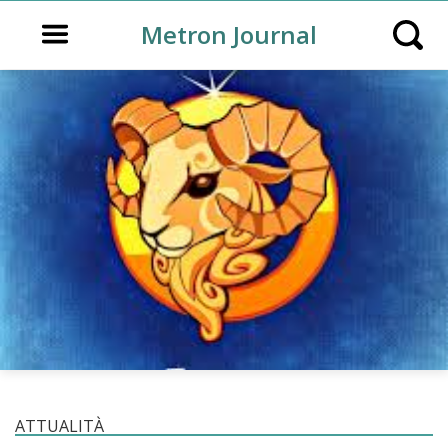
Open main menu
Metron Journal
Open s
ATTUALITÀ