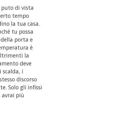
 puto di vista
 certo tempo
dino la tua casa.
inché tu possa
 della porta e
 temperatura è
ltrimenti la
ldamento deve
 scalda, i
stesso discorso
. Solo gli infissi
 avrai più