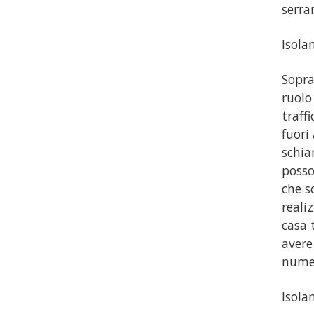
serra
Isola
Sopra
ruolo
traff
fuori
schia
posso
che s
reali
casa 
avere
numer
Isola