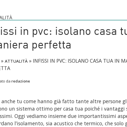
ALITÀ
fissi in pvc: isolano casa t
niera perfetta
»
»
INFISSI IN PVC: ISOLANO CASA TUA IN 
ATTUALITÀ
ETTA
cato da
redazione
i anche tu come hanno già fatto tante altre persone g
ono un sistema ottimo per casa tua poiché i vantaggi
ssimi. Oggi vediamo insieme due importantissimi aspe
rdano l’isolamento, sia acustico che termico, che solo gli