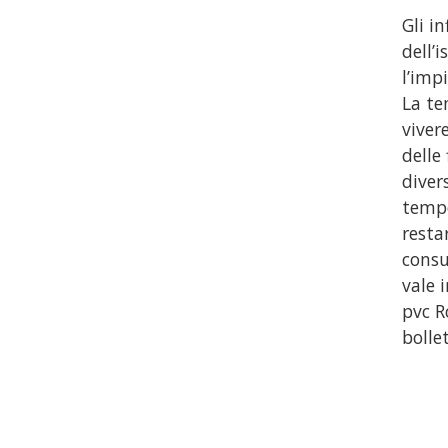
Gli i
dell’
l’imp
La te
viver
delle
diver
tempe
resta
consu
vale 
pvc R
bolle