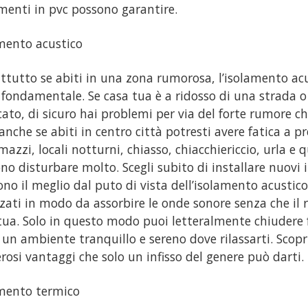
menti in pvc possono garantire.
mento acustico
ttutto se abiti in una zona rumorosa, l’isolamento ac
 fondamentale. Se casa tua è a ridosso di una strada o
icato, di sicuro hai problemi per via del forte rumore c
 anche se abiti in centro città potresti avere fatica a 
mazzi, locali notturni, chiasso, chiacchiericcio, urla e q
no disturbare molto. Scegli subito di installare nuovi 
ono il meglio dal puto di vista dell’isolamento acustic
zzati in modo da assorbire le onde sonore senza che il 
tua. Solo in questo modo puoi letteralmente chiudere f
 un ambiente tranquillo e sereno dove rilassarti. Scopri
osi vantaggi che solo un infisso del genere può darti.
mento termico