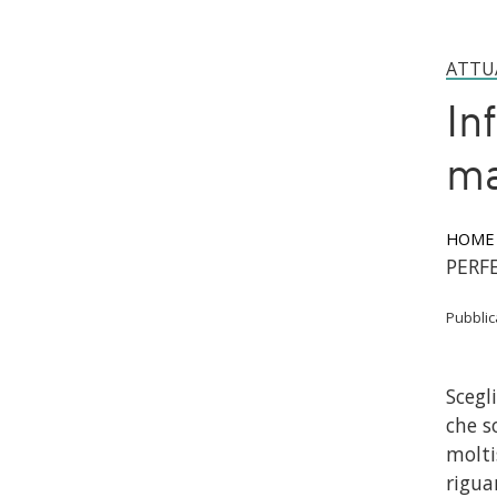
ATTU
In
ma
HOME
PERF
Pubbli
Scegl
che s
molti
rigua