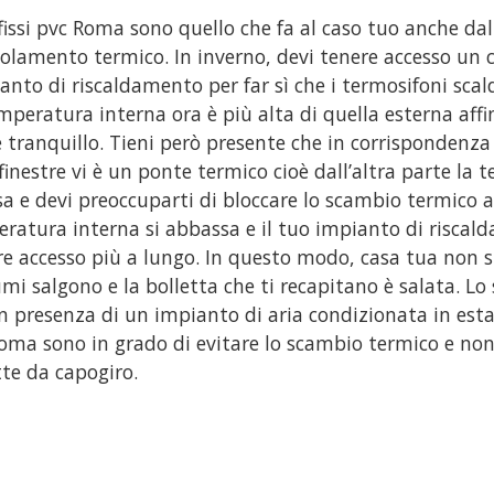
nfissi pvc Roma sono quello che fa al caso tuo anche dal
isolamento termico. In inverno, devi tenere accesso un
ianto di riscaldamento per far sì che i termosifoni scal
mperatura interna ora è più alta di quella esterna aff
e tranquillo. Tieni però presente che in corrispondenza
 finestre vi è un ponte termico cioè dall’altra parte la
sa e devi preoccuparti di bloccare lo scambio termico a
ratura interna si abbassa e il tuo impianto di risca
re accesso più a lungo. In questo modo, casa tua non si
mi salgono e la bolletta che ti recapitano è salata. Lo 
in presenza di un impianto di aria condizionata in estate
oma sono in grado di evitare lo scambio termico e non
tte da capogiro.