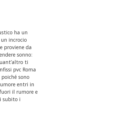
ustico ha un
 un incrocio
he proviene da
prendere sonno:
uant’altro ti
infissi pvc Roma
o poiché sono
rumore entri in
uori il rumore e
 subito i