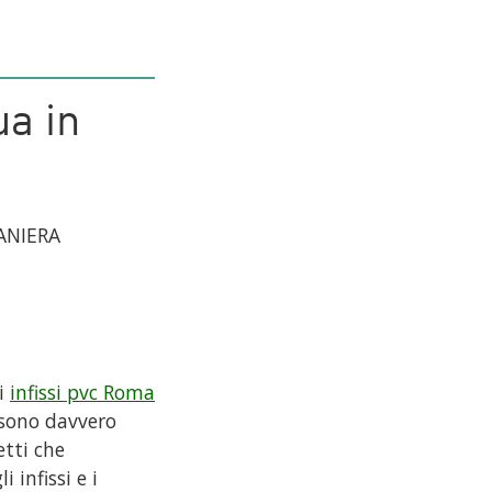
ua in
MANIERA
li
infissi pvc Roma
 sono davvero
tti che
 infissi e i