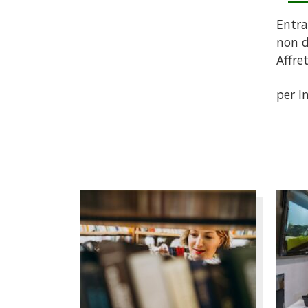
Entra
non d
Affre
per I