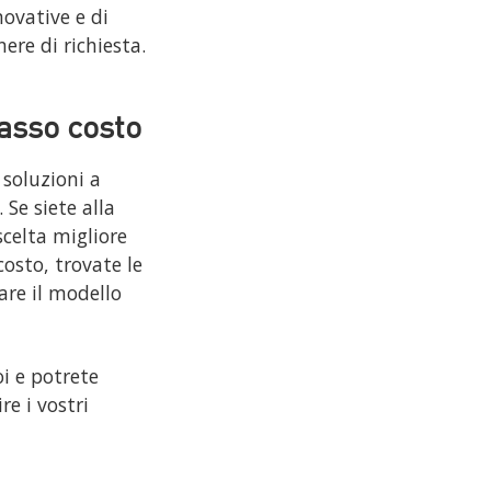
novative e di
re di richiesta.
basso costo
 soluzioni a
 Se siete alla
scelta migliore
costo, trovate le
are il modello
oi e potrete
re i vostri