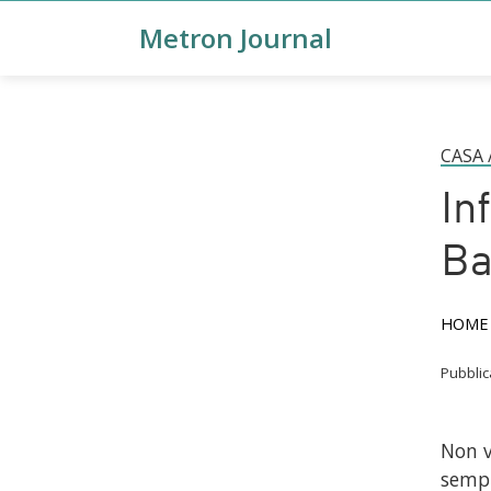
Metron Journal
CASA
In
Ba
HOME
Pubbli
Non v
sempr