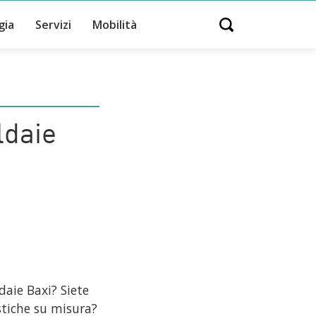
gia
Servizi
Mobilità
Open search
ldaie
daie Baxi? Siete
istiche su misura?