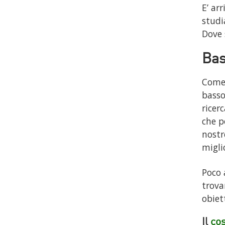
E’ ar
studi
Dove 
Bas
Come 
basso
ricer
che p
nostr
migli
Poco 
trova
obiet
Il
cos