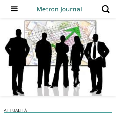
Open main menu
Metron Journal
Open s
ATTUALITÀ