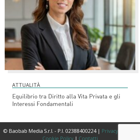
ATTUALITÀ
Equilibrio tra Diritto alla Vita Privata e gli
Interessi Fondamentali
© Baobab Media S.r.l. - P.I. 02388400224 |
Privacy Policy
|
Cookie Policy
|
Contatti