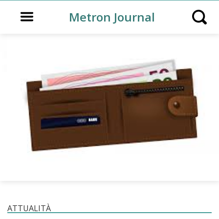
Open main menu
Metron Journal
Open s
ATTUALITÀ