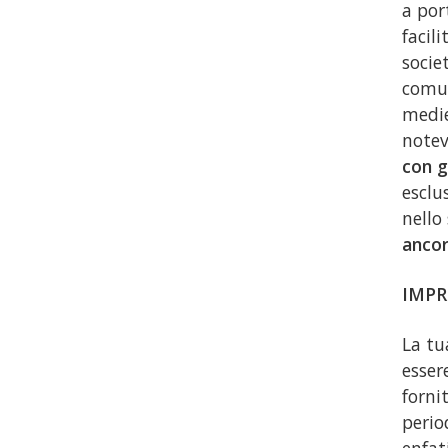
a por
facil
socie
comun
medie
notev
con g
esclu
nello
ancor
IMPR
La tu
esser
forni
perio
enfat