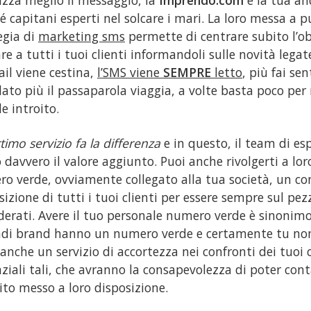
é capitani esperti nel solcare i mari. La loro messa a 
egia di
marketing sms
permette di centrare subito l’ob
are a tutti i tuoi clienti informandoli sulle novità lega
ail viene cestina,
l’SMS viene
SEMPRE
letto
, più fai sen
lato più il passaparola viaggia, a volte basta poco per 
e introito.
timo servizio fa la differenza
e in questo, il team di esp
 davvero il valore aggiunto. Puoi anche rivolgerti a loro
o verde, ovviamente collegato alla tua società, un co
sizione di tutti i tuoi clienti per essere sempre sul pezz
derati. Avere il tuo personale numero verde è sinonimo 
ndi brand hanno un numero verde e certamente tu no
anche un servizio di accortezza nei confronti dei tuoi
ziali tali, che avranno la consapevolezza di poter con
ito messo a loro disposizione.