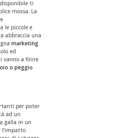
disponibile ti
mplice mossa. La
re
a le piccole e
za abbraccia una
pagna
marketing
solo ed
ti vanno a finire
toio o peggio
rtanti per poter
ltà ad un
a galla in un
 l’impatto
cora di salvezza