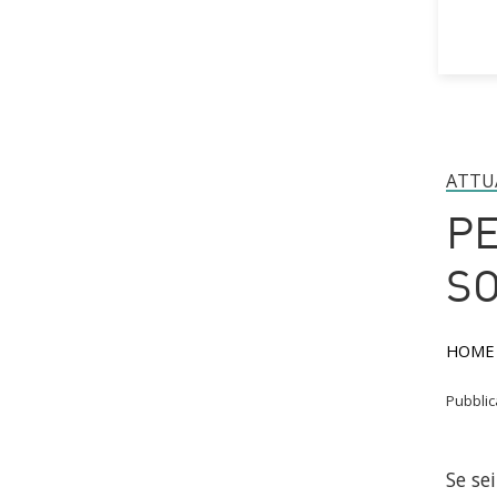
ATTU
PE
SO
HOME
Pubbli
Se se