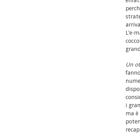
perch
strat
arriv
L’e-m
cocco
grand
Un ot
fanno
numer
dispo
consi
i gra
ma è 
poten
recap