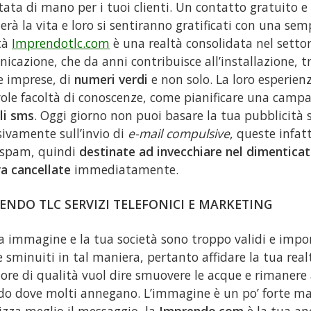
tata di mano per i tuoi clienti. Un contatto gratuito e 
iterà la vita e loro si sentiranno gratificati con una se
tà
Imprendotlc.com
è una realtà consolidata nel setto
icazione, che da anni contribuisce all’installazione, tr
 imprese, di
numeri verdi
e non solo. La loro esperien
ole facoltà di conoscenze, come pianificare una cam
li sms
. Oggi giorno non puoi basare la tua pubblicità 
sivamente sull’invio di
e-mail compulsive
, queste infat
 spam, quindi
destinate ad invecchiare nel dimentica
a cancellate
immediatamente.
ENDO TLC SERVIZI TELEFONICI E MARKETING
a immagine e la tua società sono troppo validi e impo
e sminuiti in tal maniera, pertanto affidare la tua rea
tore di qualità vuol dire smuovere le acque e rimanere 
do dove molti annegano. L’immagine è un po’ forte ma
izza meglio il messaggio, la
Imprendo.com
è la tua an