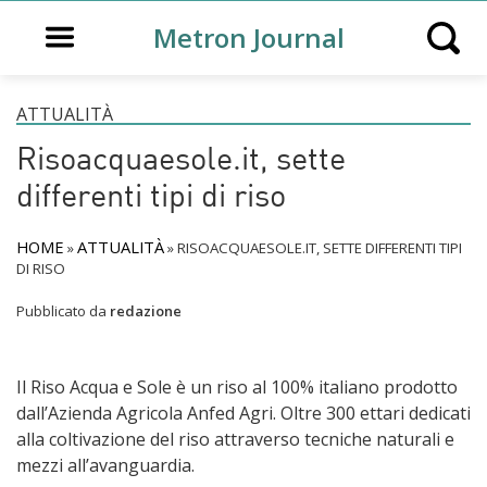
Open main menu
Metron Journal
Open s
ATTUALITÀ
Risoacquaesole.it, sette
differenti tipi di riso
HOME
ATTUALITÀ
»
»
RISOACQUAESOLE.IT, SETTE DIFFERENTI TIPI
DI RISO
Pubblicato da
redazione
Il Riso Acqua e Sole è un riso al 100% italiano prodotto
dall’Azienda Agricola Anfed Agri. Oltre 300 ettari dedicati
alla coltivazione del riso attraverso tecniche naturali e
mezzi all’avanguardia.