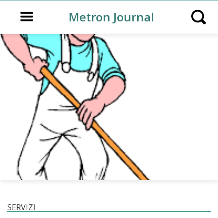
Open main menu
Metron Journal
Open s
SERVIZI