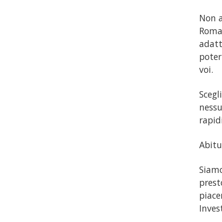
Non a
Roma?
adatt
poter
voi.
Scegl
nessu
rapid
Abitu
Siamo
prest
piace
Inves