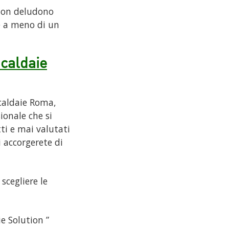
 non deludono
e a meno di un
 caldaie
 caldaie Roma,
ionale che si
tti e mai valutati
i accorgerete di
scegliere le
e Solution ”