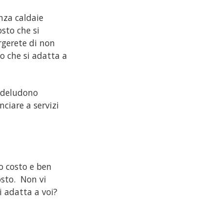
nza caldaie
sto che si
orgerete di non
o che si adatta a
n deludono
ciare a servizi
o costo e ben
osto. Non vi
i adatta a voi?