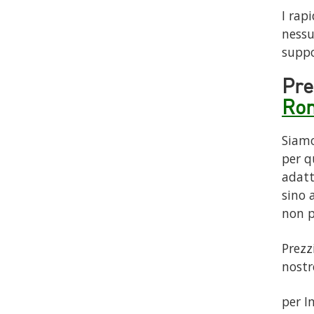
I rap
nessu
suppo
Pre
Ro
Siamo
per q
adatt
sino 
non p
Prezz
nostr
per I