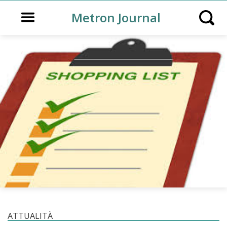
Open main menu
Metron Journal
Open s
ATTUALITÀ