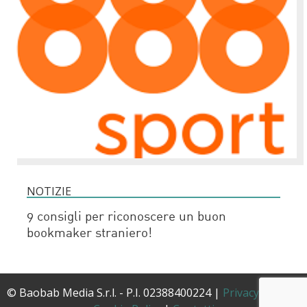
NOTIZIE
9 consigli per riconoscere un buon
bookmaker straniero!
© Baobab Media S.r.l. - P.I. 02388400224 |
Privacy Policy
|