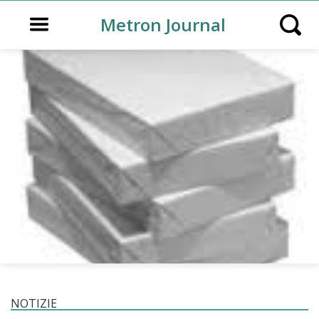
Open main menu
Metron Journal
Open s
NOTIZIE