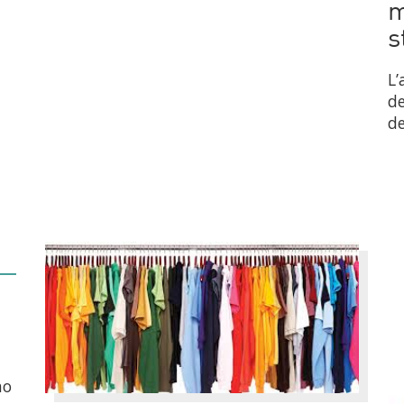
m
s
L’
de
de
no