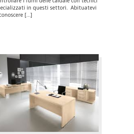
ntrollare i fumi delle caldaie con tecnici
ecializzati in questi settori. Abituatevi
conoscere […]