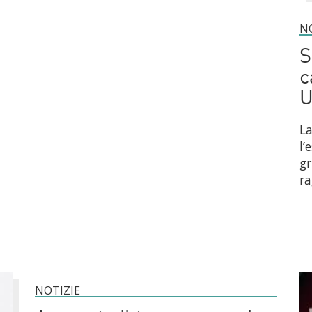
N
S
c
U
La
l’
gr
ra
NOTIZIE