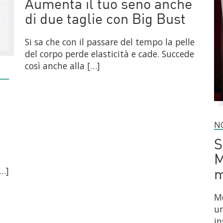
Aumenta il tuo seno anche
di due taglie con Big Bust
Si sa che con il passare del tempo la pelle
del corpo perde elasticità e cade. Succede
così anche alla […]
N
S
M
[…]
m
Me
un
in