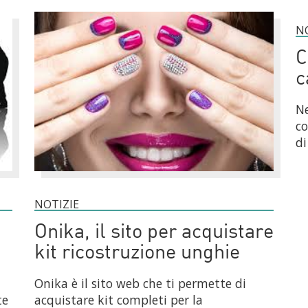
N
C
c
Ne
co
di
NOTIZIE
Onika, il sito per acquistare
kit ricostruzione unghie
Onika è il sito web che ti permette di
te
acquistare kit completi per la