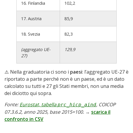
16. Finlandia
102,2
17. Austria
85,9
18. Svezia
82,3
(aggregato UE-
129,9
27)
⚠️ Nella graduatoria ci sono i
paesi
: l’aggregato UE-27 è
riportato a parte perché non è un paese, ed è un dato
calcolato su tutti e 27 gli Stati membri, non una media
dei diciotto qui sopra.
Fonte:
Eurostat, tabella
, COICOP
prc_hicp_aind
07.3.6.2, anno 2025, base 2015=100.
→
scarica il
confronto in CSV