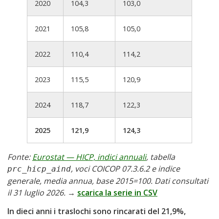
2020
104,3
103,0
2021
105,8
105,0
2022
110,4
114,2
2023
115,5
120,9
2024
118,7
122,3
2025
121,9
124,3
Fonte:
Eurostat — HICP, indici annuali
, tabella
, voci COICOP 07.3.6.2 e indice
prc_hicp_aind
generale, media annua, base 2015=100. Dati consultati
il 31 luglio 2026.
→
scarica la serie in CSV
In dieci anni i traslochi sono rincarati del 21,9%,