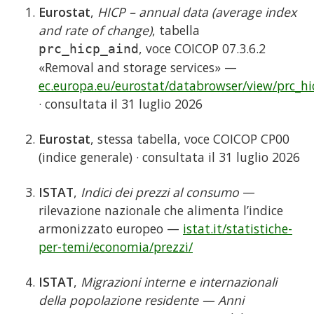
Eurostat
,
HICP – annual data (average index
and rate of change)
, tabella
, voce COICOP 07.3.6.2
prc_hicp_aind
«Removal and storage services» —
ec.europa.eu/eurostat/databrowser/view/prc_hi
· consultata il 31 luglio 2026
Eurostat
, stessa tabella, voce COICOP CP00
(indice generale) · consultata il 31 luglio 2026
ISTAT
,
Indici dei prezzi al consumo
—
rilevazione nazionale che alimenta l’indice
armonizzato europeo —
istat.it/statistiche-
per-temi/economia/prezzi/
ISTAT
,
Migrazioni interne e internazionali
della popolazione residente — Anni