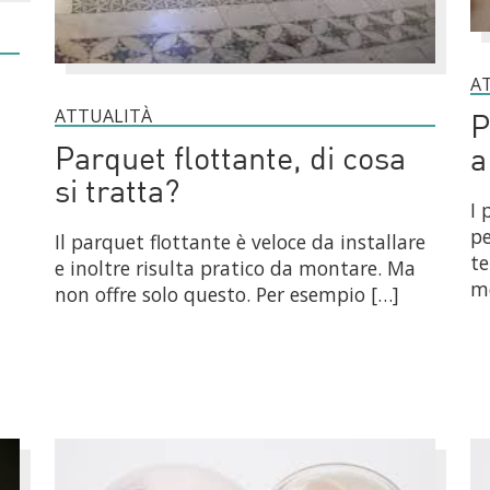
A
ATTUALITÀ
P
Parquet flottante, di cosa
a
si tratta?
I 
pe
Il parquet flottante è veloce da installare
te
e inoltre risulta pratico da montare. Ma
me
non offre solo questo. Per esempio […]