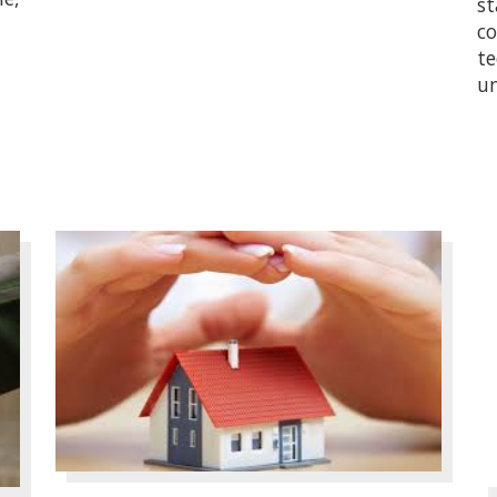
st
co
te
un