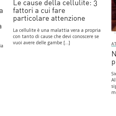
Le cause della cellulite: 3
a
fattori a cui fare
particolare attenzione
a
La cellulite è una malattia vera a propria
con tanto di cause che devi conoscere se
vuoi avere delle gambe […]
A
ia
N
p
Si
Al
si
m