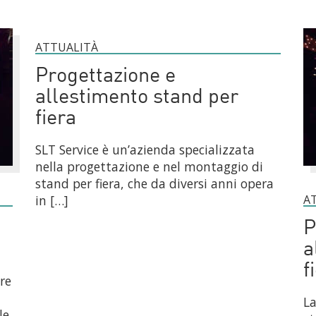
ATTUALITÀ
Progettazione e
allestimento stand per
fiera
SLT Service è un’azienda specializzata
nella progettazione e nel montaggio di
stand per fiera, che da diversi anni opera
A
in […]
P
a
f
ire
La
le,