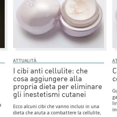
ATTUALITÀ
A
I cibi anti cellulite: che
C
cosa aggiungere alla
c
propria dieta per eliminare
Gu
gli inestetismi cutanei
g
li
a
Ecco alcuni cibi che vanno inclusi in una
in
dieta che aiuta a combattere la cellulite,